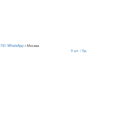
-79
WhatsApp
г.Москва
0
шт. / 0р.