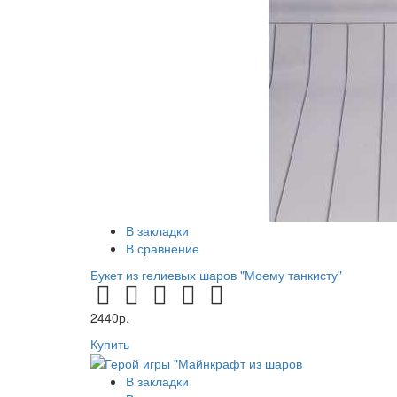
В закладки
В сравнение
Букет из гелиевых шаров "Моему танкисту"
2440р.
Купить
В закладки