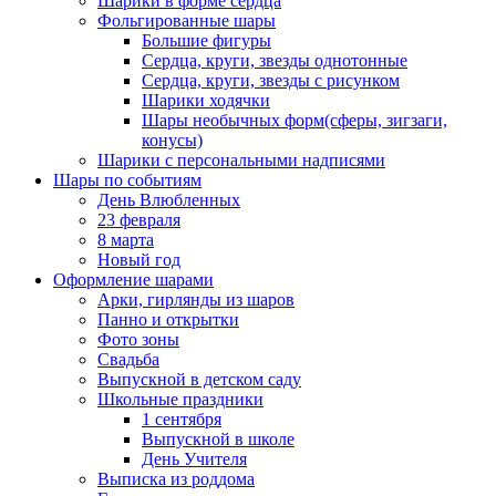
Шарики в форме сердца
Фольгированные шары
Большие фигуры
Сердца, круги, звезды однотонные
Сердца, круги, звезды с рисунком
Шарики ходячки
Шары необычных форм(сферы, зигзаги,
конусы)
Шарики с персональными надписями
Шары по событиям
День Влюбленных
23 февраля
8 марта
Новый год
Оформление шарами
Арки, гирлянды из шаров
Панно и открытки
Фото зоны
Свадьба
Выпускной в детском саду
Школьные праздники
1 сентября
Выпускной в школе
День Учителя
Выписка из роддома